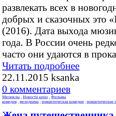
развлекать всех в новогод
добрых и сказочных это 
(2016). Дата выхода мюзик
года. В России очень ред
часто они удаются в прок
Читать подробнее
22.11.2015
ksanka
0 комментариев
Мюзиклы
,
Новости кино
,
Фильмы
комедия
,
мелодрама
,
романтическая комедия
,
романтические
​Жена путешественника 