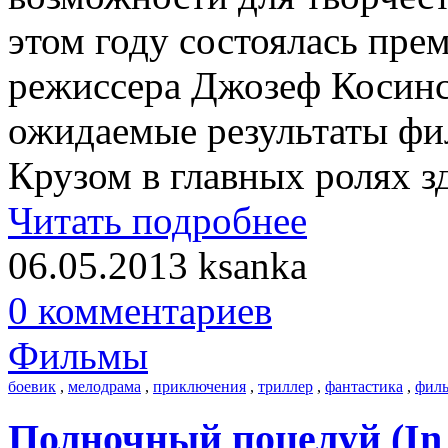
этом году состоялась пре
режиссера Джозеф Косинс
ожидаемые результаты фи
Крузом в главных ролях зд
Читать подробнее
06.05.2013
ksanka
0 комментариев
Фильмы
боевик
,
мелодрама
,
приключения
,
триллер
,
фантастика
,
фил
Полночный поцелуй (In S