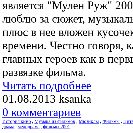
является "Мулен Руж" 200
люблю за сюжет, музыкал
плюс в нее вложен кусоче
времени. Честно говоря, 
главных героев как в перв
развязке фильма.
Читать подробнее
01.08.2013
ksanka
0 комментариев
История кино
,
Музыка из фильмов
,
Мюзиклы
,
Фильмы
,
Цита
драма
,
мелодрама
,
фильмы 2001