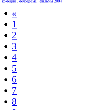
комедия
,
мелодрама
,
фильмы 2004
«
1
2
3
4
5
6
7
8