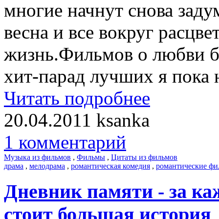
многие начнут снова заду
весна и все вокруг расцве
жизнь.Фильмов о любви б
хит-парад лучших я пока н
Читать подробнее
20.04.2011
ksanka
1 комментарий
Музыка из фильмов
,
Фильмы
,
Цитаты из фильмов
драма
,
мелодрама
,
романтическая комедия
,
романтические ф
Дневник памяти - за к
стоит большая история