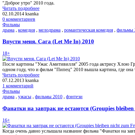
"Доброе утро" 2010 года.
Читать подробнее
02.10.2014
ksanka
0 комментариев
Фильмы
драма
,
комедия
,
мелодрама
,
романтическая комедия
,
фильмы 
Впусти меня. Сага (Let Me In) 2010
18+
После картины "Ужас Амитивилля" 2005 года актрису Хлою Гре
одном году, что и фильм "Пипец" 2010 вышла картина, где она 
Читать подробнее
07.12.2013
ksanka
1 комментарий
Фильмы
драма
,
ужасы
,
фильмы 2010
,
фэнтези
Фанатки на завтрак не остаются (Groupies bleiben 
16+
Когда очень давно услышала название фильма "Фанатки на завт