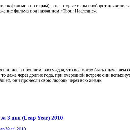
исок фильмов по играм), а некоторые игры наоборот появились 
лжение фильма под названием «Трон: Наследие».
ешились в прошлом, рассуждая, что все могло быть иначе, чем с
во то даже через долгие года, при очередной встрече они вспых
Juliet), они пронесли свою любовь через всю жизнь.
 3 дня (Leap Year) 2010