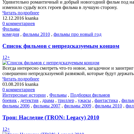
Удивительно романтичный и добрый новогодний фильм под назв
изменило судьбу всех героев фильма в лучшую сторону.
Читать подробнее
12.12.2016
ksanka
0 комментариев
Фильмы
комедия
,
фильмы 2010
,
фильмы про новый год
Список фильмов с непредсказуемым концом
12+
Всегда интересно смотреть что-то новое, загадочное и заинтри
совершенно непредсказуемой развязкой, которые будут держать
Читать подробнее
03.08.2016
ksanka
0 комментариев
Интересные истории
,
Фильмы
,
Подборки фильмов
боевик
,
детектив
,
драма
,
триллер
,
ужасы
,
фантастика
,
фильм
фильмы 2006
,
фильмы 2007
,
фильмы 2009
,
фильмы 2010
,
фил
Трон: Наследие (TRON: Legacy) 2010
12+