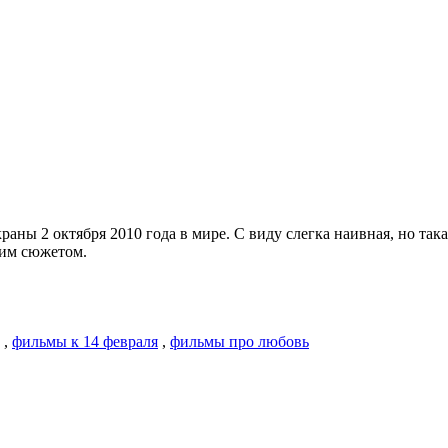
краны 2 октября 2010 года в мире. С виду слегка наивная, но так
оим сюжетом.
,
фильмы к 14 февраля
,
фильмы про любовь