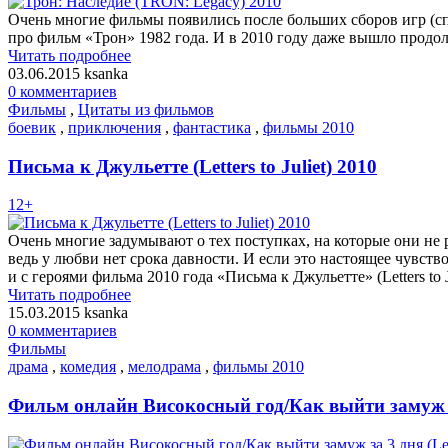
Очень многие фильмы появились после больших сборов игр (сп
про фильм «Трон» 1982 года. И в 2010 году даже вышло продо
Читать подробнее
03.06.2015
ksanka
0 комментариев
Фильмы
,
Цитаты из фильмов
боевик
,
приключения
,
фантастика
,
фильмы 2010
Письма к Джульетте (Letters to Juliet) 2010
12+
Очень многие задумывают о тех поступках, на которые они не р
ведь у любви нет срока давности. И если это настоящее чувст
и с героями фильма 2010 года «Письма к Джульетте» (Letters to 
Читать подробнее
15.03.2015
ksanka
0 комментариев
Фильмы
драма
,
комедия
,
мелодрама
,
фильмы 2010
Фильм онлайн Високосный год/Как выйти замуж за