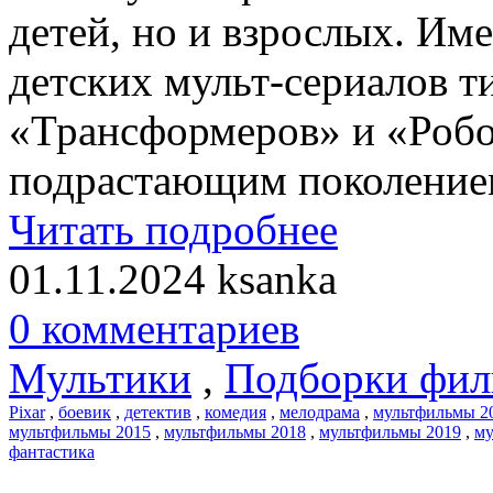
детей, но и взрослых. Им
детских мульт-сериалов т
«Трансформеров» и «Роб
подрастающим поколение
Читать подробнее
01.11.2024
ksanka
0 комментариев
Мультики
,
Подборки фил
Pixar
,
боевик
,
детектив
,
комедия
,
мелодрама
,
мультфильмы 2
мультфильмы 2015
,
мультфильмы 2018
,
мультфильмы 2019
,
му
фантастика