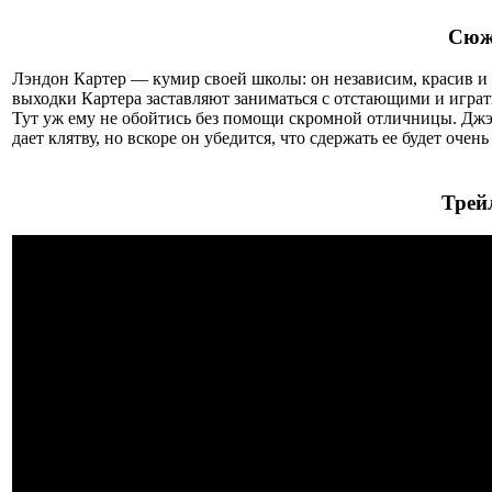
Сюже
Лэндон Картер — кумир своей школы: он независим, красив и 
выходки Картера заставляют заниматься с отстающими и играт
Тут уж ему не обойтись без помощи скромной отличницы. Джэй
дает клятву, но вскоре он убедится, что сдержать ее будет оче
Трей