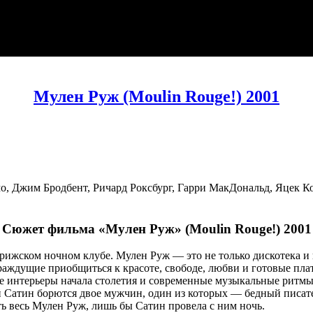
Мулен Руж (Moulin Rouge!) 2001
 Джим Бродбент, Ричард Роксбург, Гарри МакДональд, Яцек Ком
Сюжет фильма «Мулен Руж» (Moulin Rouge!) 2001
арижском ночном клубе. Мулен Руж — это не только дискотека и
раждущие приобщиться к красоте, свободе, любви и готовые пла
ные интерьеры начала столетия и современные музыкальные ритмы
й Сатин борются двое мужчин, один из которых — бедный писа
ь весь Мулен Руж, лишь бы Сатин провела с ним ночь.