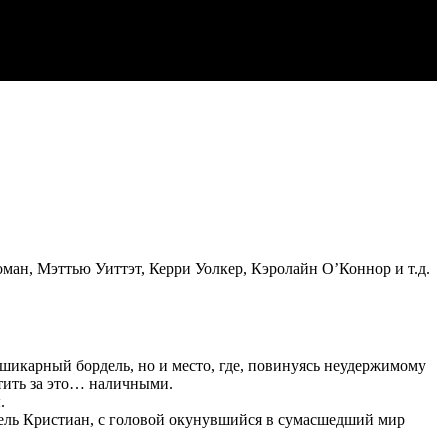
ан, Мэттью Уиттэт, Керри Уолкер, Кэролайн О’Коннор и т.д.
 шикарный бордель, но и место, где, повинуясь неудержимому
тить за это… наличными.
.
тель Кристиан, с головой окунувшийся в сумасшедший мир