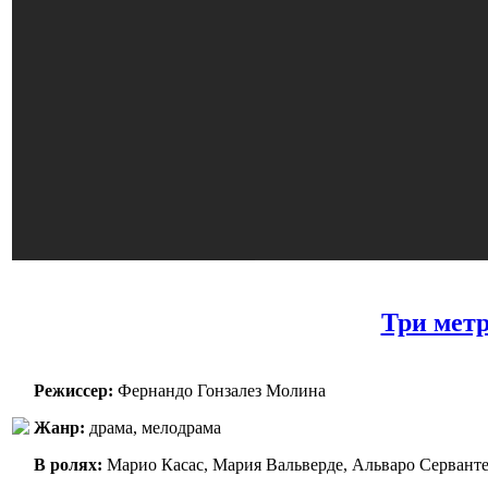
Три метра
Режиссер:
Фернандо Гонзалез Молина
Жанр:
драма, мелодрама
В ролях:
Марио Касас, Мария Вальверде, Альваро Сервантес