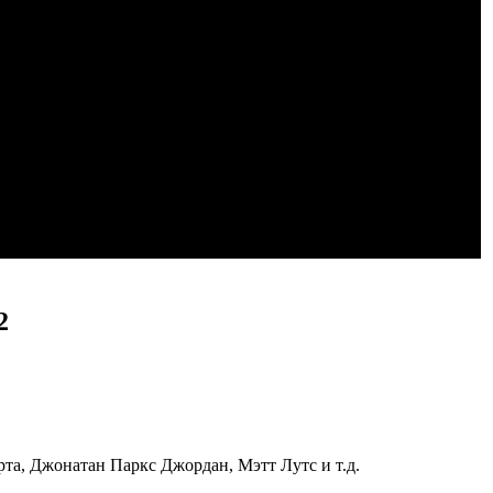
2
та, Джонатан Паркс Джордан, Мэтт Лутс и т.д.