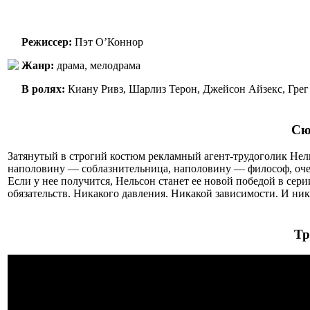
Режиссер:
Пэт О’Коннор
Жанр:
драма, мелодрама
В ролях:
Киану Ривз, Шарлиз Терон, Джейсон Айзекс, Грег
Сю
Затянутый в строгий костюм рекламный агент-трудоголик Нел
наполовину — соблазнительница, наполовину — философ, очен
Если у нее получится, Нельсон станет ее новой победой в се
обязательств. Никакого давления. Никакой зависимости. И ни
Тр