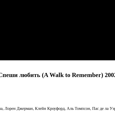
Спеши любить (A Walk to Remember) 200
, Лорен Джерман, Клейн Кроуфорд, Аль Томпсон, Пас де ла Уэр