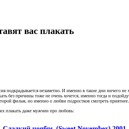
тавят вас плакать
сия подкрадывается незаметно. И именно в такие дни ничего не х
акать без причины тоже не очень хочется, именно тогда и подойд
торой фильм, но именно о любви подростков смотреть приятнее.
их плакать даже мужчин про любовь:
Сладкий ноябрь (Sweet November) 2001