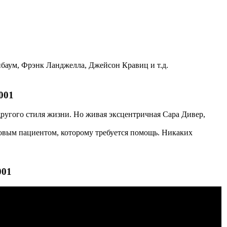
баум, Фрэнк Ланджелла, Джейсон Кравиц и т.д.
001
ругого стиля жизни. Но живая эксцентричная Сара Дивер,
новым пациентом, которому требуется помощь. Никаких
001