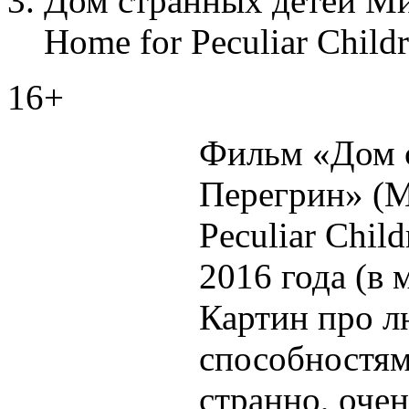
Дом странных детей Мис
Home for Peculiar Child
16+
Фильм «Дом 
Перегрин» (Mi
Peculiar Chil
2016 года (в 
Картин про л
способностям
странно, оче