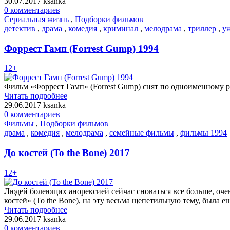
30.07.2017
ksanka
0 комментариев
Сериальная жизнь
,
Подборки фильмов
детектив
,
драма
,
комедия
,
криминал
,
мелодрама
,
триллер
,
у
Форрест Гамп (Forrest Gump) 1994
12+
Фильм «Форрест Гамп» (Forrest Gump) снят по одноименному р
Читать подробнее
29.06.2017
ksanka
0 комментариев
Фильмы
,
Подборки фильмов
драма
,
комедия
,
мелодрама
,
семейные фильмы
,
фильмы 1994
До костей (To the Bone) 2017
12+
Людей болеющих анорексией сейчас сноваться все больше, оч
костей» (To the Bone), на эту весьма щепетильную тему, была е
Читать подробнее
29.06.2017
ksanka
0 комментариев