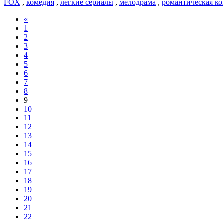
FOX
,
комедия
,
легкие сериалы
,
мелодрама
,
романтическая к
«
1
2
3
4
5
6
7
8
9
10
11
12
13
14
15
16
17
18
19
20
21
22