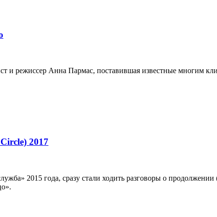
о
ист и режиссер Анна Пармас, поставившая известные многим кл
ircle) 2017
лужба» 2015 года, сразу стали ходить разговоры о продолжении 
цо».