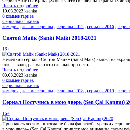
Сериал «Шиттс Крик» (Schitt's Creek) вышел на экраны 13 январ
Читать подробнее
10.03.2023
ksanka
0 комментариев
Сериальная жизнь
комедия
,
легкие сериалы
,
сериалы 2015
,
сериалы 2016
,
сериа
Святой Майк (Sankt Maik) 2018-2021
16+
Немецкий сериал «Святой Майк» (Sankt Maik) вышел на экраны в
показывали, раз мало кто слышал про него.
Читать подробнее
03.03.2023
ksanka
0 комментариев
Сериальная жизнь
комедия
,
легкие сериалы
,
сериалы 2018
,
сериалы 2019
,
сериа
Сериал Постучись в мою дверь (Sen Çal Kapımı) 2
16+
Признаюсь честно, никогда не была фанаткой турецких сериалов
в мою дверь» (Sen Çal Kapımı) привлек мое внимание своим р