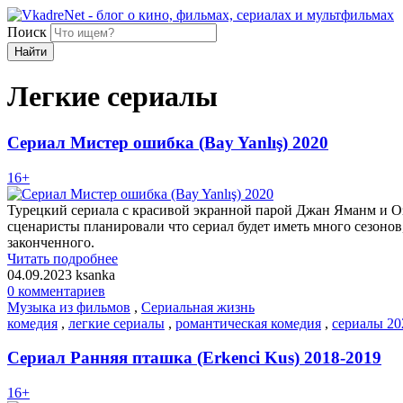
Поиск
Найти
Легкие сериалы
Сериал Мистер ошибка (Bay Yanlış) 2020
16+
Турецкий сериала с красивой экранной парой Джан Яманм и Оз
сценаристы планировали что сериал будет иметь много сезонов,
законченного.
Читать подробнее
04.09.2023
ksanka
0 комментариев
Музыка из фильмов
,
Сериальная жизнь
комедия
,
легкие сериалы
,
романтическая комедия
,
сериалы 20
Сериал Ранняя пташка (Erkenci Kus) 2018-2019
16+