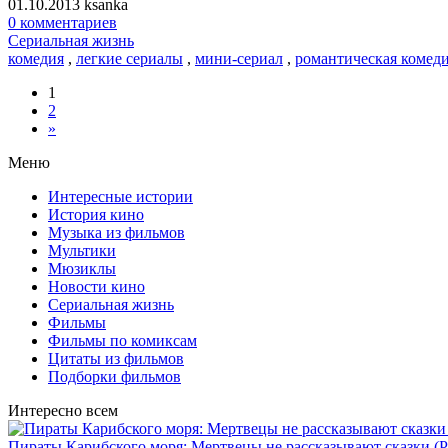
01.10.2013
ksanka
0 комментариев
Сериальная жизнь
комедия
,
легкие сериалы
,
мини-сериал
,
романтическая комед
1
2
»
Меню
Интересные истории
История кино
Музыка из фильмов
Мультики
Мюзиклы
Новости кино
Сериальная жизнь
Фильмы
Фильмы по комиксам
Цитаты из фильмов
Подборки фильмов
Интересно всем
Пираты Карибского моря: Мертвецы не рассказывают сказки (Pirat