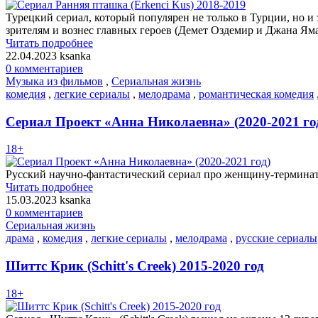
Турецкий сериал, который популярен не только в Турции, но и
зрителям и вознес главных героев (Демет Оздемир и Джана Ям
Читать подробнее
22.04.2023
ksanka
0 комментариев
Музыка из фильмов
,
Сериальная жизнь
комедия
,
легкие сериалы
,
мелодрама
,
романтическая комедия
Сериал Проект «Анна Николаевна» (2020-2021 го
18+
Русский научно-фантастический сериал про женщину-терминат
Читать подробнее
15.03.2023
ksanka
0 комментариев
Сериальная жизнь
драма
,
комедия
,
легкие сериалы
,
мелодрама
,
русские сериалы
Шиттс Крик (Schitt's Creek) 2015-2020 год
18+