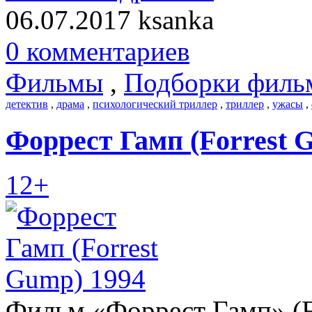
06.07.2017
ksanka
0 комментариев
Фильмы
,
Подборки филь
детектив
,
драма
,
психологический триллер
,
триллер
,
ужасы
,
Форрест Гамп (Forrest 
12+
Фильм «Форрест Гамп» (F