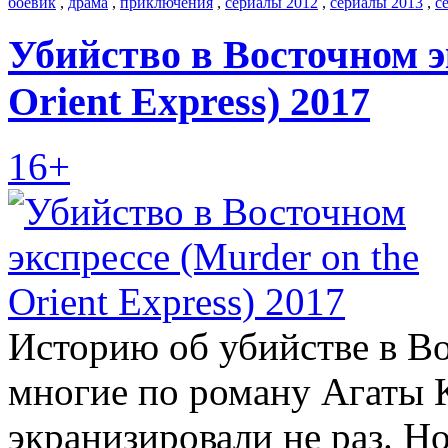
боевик
,
драма
,
приключения
,
сериалы 2012
,
сериалы 2013
,
с
Убийство в Восточном э
Orient Express) 2017
16+
Историю об убийстве в В
многие по роману Агаты 
экранизировали не раз. Но