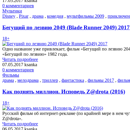
17.05.2017
ksanka
0 комментариев
Мультики
Disney
,
Pixar
,
драма
,
комедия
,
мультфильмы 2009
,
приключен
Бегущий по лезвию 2049 (Blade Runner 2049) 2017
18+
Одно название уже привлекает, фильм «Бегущий по лезвию 2049
«Бегущий по лезвию» 1982 года.
Читать подробнее
07.05.2017
ksanka
0 комментариев
Фильмы
драма
,
мелодрама
,
триллер
,
фантастика
,
фильмы 2017
,
фильм
Как поднять миллион. Исповедь Z@drota (2016)
18+
Русский фильм об интернет-рекламе (по крайней мере в нем чу
Z@drota».
Читать подробнее
06.05.2017
ksanka