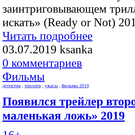
заинтриговывающем трилл
искать» (Ready or Not) 20
Читать подробнее
03.07.2019
ksanka
0 комментариев
Фильмы
детектив
,
триллер
,
ужасы
,
фильмы 2019
Появился трейлер втор
маленькая ложь» 2019
16+