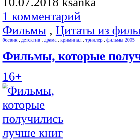
10.07.2018
ksanka
1 комментарий
Фильмы
,
Цитаты из филь
боевик
,
детектив
,
драма
,
криминал
,
триллер
,
фильмы 2005
Фильмы, которые полу
16+