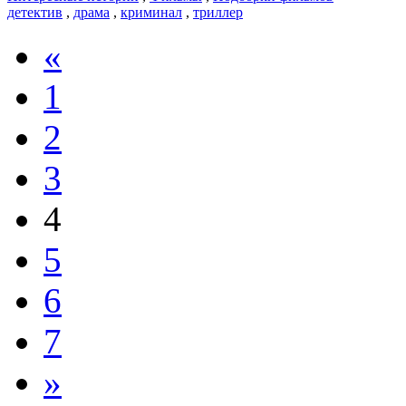
детектив
,
драма
,
криминал
,
триллер
«
1
2
3
4
5
6
7
»