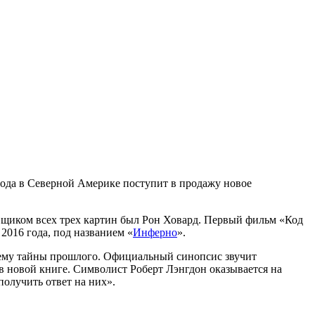
 года в Северной Америке поступит в продажу новое
овщиком всех трех картин был Рон Ховард. Первый фильм «Код
2016 года, под названием «
Инферно
».
щему тайны прошлого. Официальный синопсис звучит
 в новой книге. Символист Роберт Лэнгдон оказывается на
получить ответ на них».