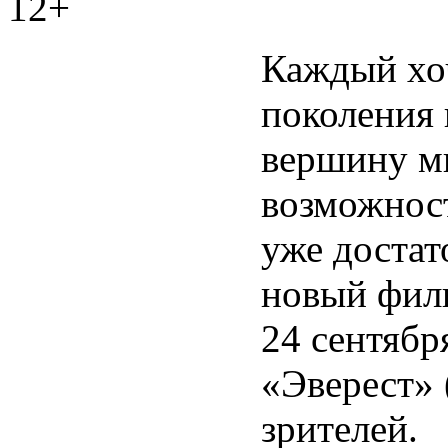
12+
Каждый хоч
поколения
вершину ми
возможност
уже достат
новый филь
24 сентябр
«Эверест» 
зрителей.