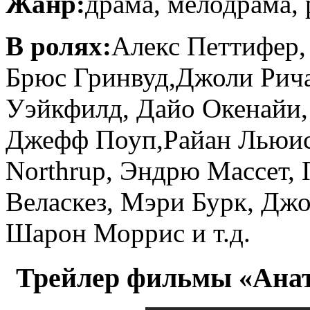
Жанр:
драма, мелодрама,
В ролях:
Алекс Петтифер,
Брюс Гринвуд,Джоли Рича
Уэйкфилд, Дайо Окенайи,
Джефф Поуп,Райан Льюис, 
Northrup, Эндрю Массет,
Веласкез, Мэри Бурк, Дж
Шарон Моррис и т.д.
Трейлер фильмы «Анат