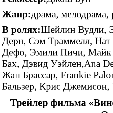
Жанр:
драма, мелодрама,
В ролях:
Шейлин Вудли, Э
Дерн, Сэм Траммелл, Нат 
Дефо, Эмили Пичи, Майк 
Бах, Дэвид Уэйлен,Ana De
Жан Брассар, Frankie Palo
Бальзер, Крис Джемисон,
Трейлер фильма «Вино