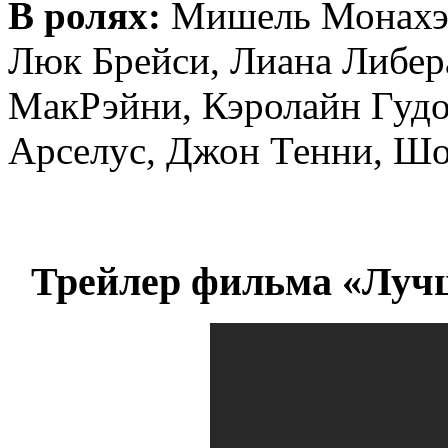
В ролях:
Мишель Монахэн
Люк Брейси, Лиана Либер
МакРэйни, Кэролайн Гудо
Арселус, Джон Тенни, Ш
Трейлер фильма «Лучше