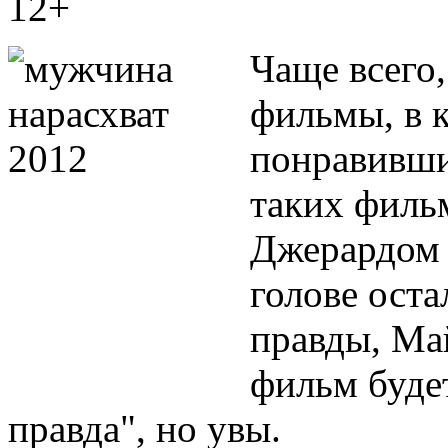
12+
Чаще всего,
фильмы, в 
понравивши
таких филь
Джерардом Б
голове оста
правды, Май
фильм буде
правда", но увы.