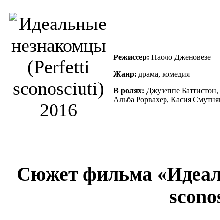
Режиссер:
Паоло Дженовезе
Жанр:
драма, комедия
В ролях:
Джузеппе Баттистон, 
Альба Рорвахер, Касия Смутняк
Сюжет фильма «Идеаль
sconos