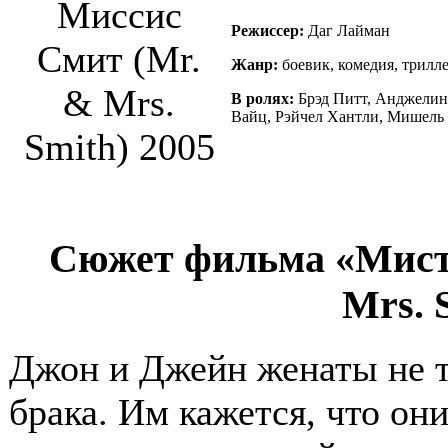
Режиссер:
Даг Лайман
Жанр:
боевик, комедия, трилл
В ролях:
Брэд Питт, Анджелин
Вайц, Рэйчел Хантли, Мишель 
Сюжет фильма «Мисте
Mrs. 
Джон и Джейн женаты не та
брака. Им кажется, что они