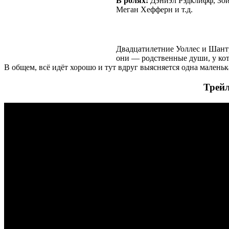
В ролях:
Дэниэл Рэдклифф, Зо
Меган Хефферн и т.д.
Двадцатилетние Уоллес и Шант
они — родственные души, у кот
В общем, всё идёт хорошо и тут вдруг выясняется одна маленьк
Трейл