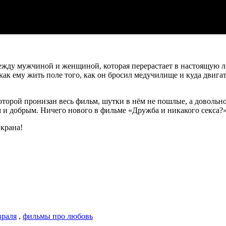
ежду мужчиной и женщиной, которая перерастает в настоящую лю
ак ему жить поле того, как он бросил медучилище и куда двигат
оторой пронизан весь фильм, шутки в нём не пошлые, а довольн
и добрым. Ничего нового в фильме «Дружба и никакого секса?» н
экрана!
враля
,
фильмы про любовь