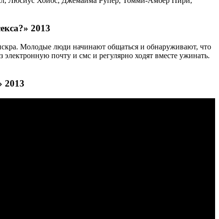
лл, Люсиус Хойос, Джемайма Рупер, Томми-Амбер Пири,
екса?» 2013
искра. Молодые люди начинают общаться и обнаруживают, что
 электронную почту и смс и регулярно ходят вместе ужинать.
» 2013