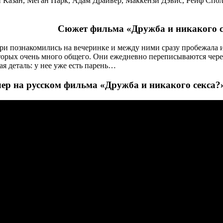
и Казан, Меган Парк, Адам Драйвер, Маккензи Дэвис, Рейф Спо
Сюжет фильма «Дружба и никакого с
ри познакомились на вечеринке и между ними сразу пробежала 
орых очень много общего. Они ежедневно переписываются через
ая деталь: у нее уже есть парень…
ер на русском фильма «Дружба и никакого секса?