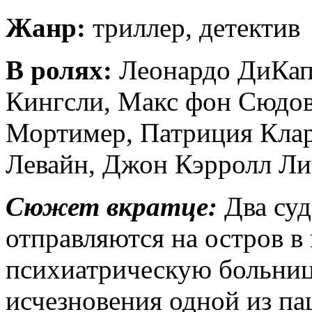
Жанр:
триллер, детектив
В ролях:
Леонардо ДиКап
Кингсли, Макс фон Сюдо
Мортимер, Патриция Клар
Левайн, Джон Кэрролл Лин
Сюжет вкратце:
Два су
отправляются на остров в 
психиатрическую больницу
исчезновения одной из п