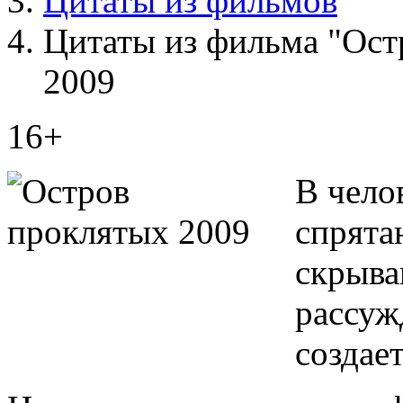
Цитаты из фильмов
Цитаты из фильма "Остр
2009
16+
В чело
спрята
скрыва
рассуж
создае