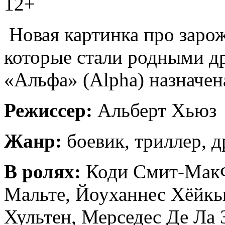
12+
Новая картинка про заро
которые стали родными др
«Альфа» (Alpha) назначена
Режиссер:
Альберт Хьюз
Жанр:
боевик, триллер, д
В ролях:
Коди Смит-МакФ
Мальте, Йоуханнес Хёйкь
Хультен, Мерседес Де Ла 