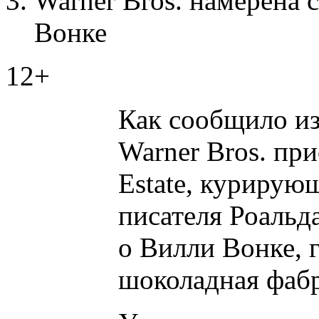
Warner Bros. намерена 
Вонке
12+
Как сообщило из
Warner Bros. пр
Estate, курирую
писателя Роальд
о Вилли Вонке, 
шоколадная фабр