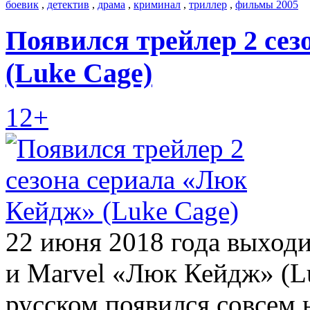
боевик
,
детектив
,
драма
,
криминал
,
триллер
,
фильмы 2005
Появился трейлер 2 се
(Luke Cage)
12+
22 июня 2018 года выходит
и Marvel «Люк Кейдж» (Lu
русском появился совсем н