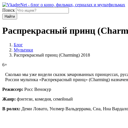
Поиск
Найти
Распрекрасный принц (Charmi
Блог
Мультики
Распрекрасный принц (Charming) 2018
6+
Сколько мы уже видели сказок зачарованных принцессах, руса
России мультика «Распрекрасный принц» (Charming) назначена 
Режиссер:
Росс Венокур
Жанр:
фэнтези, комедия, семейный
В ролях:
Деми Ловато, Уилмер Вальдеррама, Сиа, Ниа Вардало