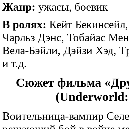
Жанр:
ужасы, боевик
В ролях:
Кейт Бекинсейл,
Чарльз Дэнс, Тобайас Ме
Вела-Бэйли, Дэйзи Хэд, Т
и т.д.
Сюжет фильма «Дру
(Underworld:
Воительница-вампир Селен
решающий бой в войне м