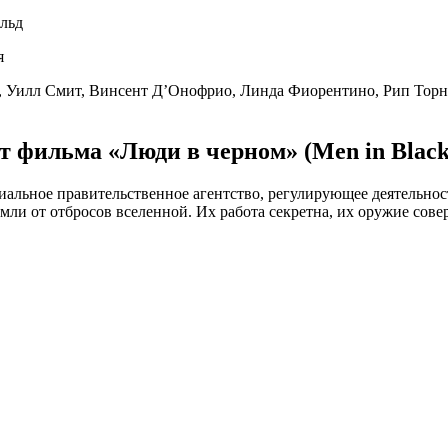
льд
я
Уилл Смит, Винсент Д’Онофрио, Линда Фиорентино, Рип Торн
 фильма «Люди в черном» (Men in Black
льное правительственное агентство, регулирующее деятельност
ли от отбросов вселенной. Их работа секретна, их оружие сове