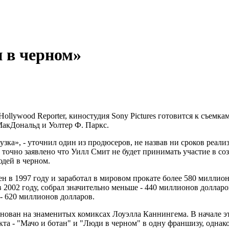
 в черном»
Hollywood Reporter, киностудия Sony Pictures готовится к съем
акДональд и Уолтер Ф. Паркс.
рузка», - уточнил один из продюсеров, не назвав ни сроков реал
 точно заявлено что Уилл Смит не будет принимать участие в со
дей в черном.
в 1997 году и заработал в мировом прокате более 580 миллион
2002 году, собрал значительно меньше - 440 миллионов долларов.
 - 620 миллионов долларов.
ован на знаменитых комиксах Лоуэлла Каннингема. В начале этог
кта - "Мачо и ботан" и "Люди в черном" в одну франшизу, однако