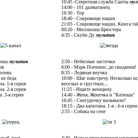
10:45 -Секретная служба Санты
мул
14:00 - 101 далматинец
16:30 - Тор
18:40 - Сокровище нации
21:05 - Сокровище нации. Книга та
00:20 - Миллионы Брюстера
4:35 - Скуби Ду
мультик
енка
мультик
2:50 - Небесные ласточки
ря
6:00 - Мэри Поппинс, до свидания!
ролева
8:35 - Ледяная внучка
е не беда
10:00 - Шаг навстречу. Несколько и
на. 1-я серия
веселых и грустных...
на. 2-я серия
11:25 - Ищите женщину
а. 3-я серия
14:40 - Женя, Женечка и "Катюша"
16:45 - Снегурочку вызывали?
18:15 - Два капитана. 1-я - 6-я серии
2:55 - Собака на сене
ьный лист
4:30 - Новые приключения неулов