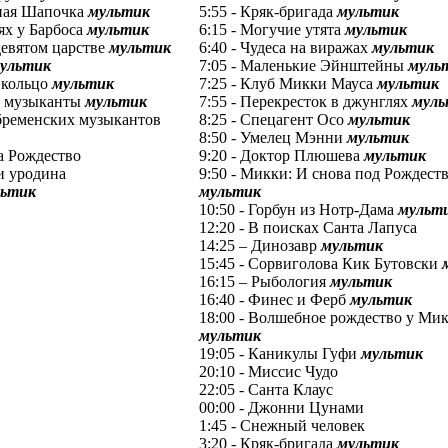
сная Шапочка
мультик
5:55 - Кряк-бригада
мультик
тях у Барбоса
мультик
6:15 - Могучие утята
мультик
идевятом царстве
мультик
6:40 - Чудеса на виражах
мультик
ультик
7:05 - Маленькие Эйнштейны
муль
 кольцо
мультик
7:25 - Клуб Микки Мауса
мультик
ие музыканты
мультик
7:55 - Перекресток в джунглях
муль
 бременских музыкантов
8:25 - Спецагент Осо
мультик
8:50 - Умелец Мэнни
мультик
а Рождество
9:20 - Доктор Плюшева
мультик
 и уродина
9:50 - Микки: И снова под Рождест
льтик
мультик
10:50 - Горбун из Нотр-Дама
мульт
12:20 - В поисках Санта Лапуса
14:25 – Динозавр
мультик
15:45 - Сорвиголова Кик Бутовски
16:15 – Рыбология
мультик
16:40 - Финес и Ферб
мультик
18:00 - Волшебное рождество у Ми
мультик
19:05 - Каникулы Гуфи
мультик
20:10 - Миссис Чудо
22:05 - Санта Клаус
00:00 - Джонни Цунами
1:45 - Снежный человек
3:20 - Кряк-бригада
мультик