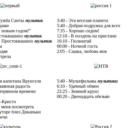
служба Санты
мультик
3:40 - Эта веселая планета
йцами
5:40 - Добрая подружка для всех
С новым годом!"
7:35 - Хорошо сидим!
остоквашино
мультик
12:10 - В полдень на пристани
 в Простоквашино
мультик
16:10 - Гюльчатай
а
00:00 - Ночной гость
одяя
2:05 - Сашка, любовь моя
стрела
я капитана Врунгеля
5:40 - Мультфильмы
мультики
чаянная радость
6:10 - Удачный обмен
потерянном времени
22:25 - Зимний круиз
00:20 - Двенадцать обезьян
е-Кристо
а меня посмотреть
хуторе близ Диканьки
речи