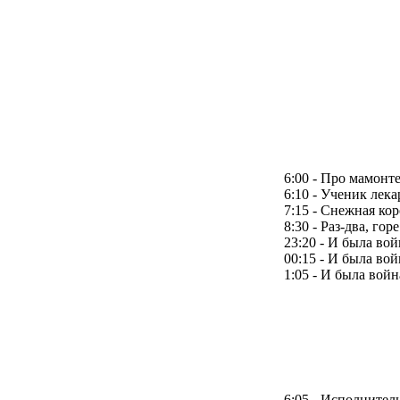
6:00 - Про мамонт
6:10 - Ученик лека
7:15 - Снежная ко
8:30 - Раз-два, гор
23:20 - И была вой
00:15 - И была вой
1:05 - И была войн
6:05 - Исполнител