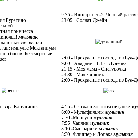
ы
9:35 - Иностранец-2. Черный рассве
ия Буратино
23:05 - Солдат Джейн
ольной
стная принцесса
 Арнольд!
мультик
планетная сверхсила
куган: импульс Мектаниума
ойна богов: Бессмертные
2:00 - Прекрасные господа из Буа-Д
дяев
9:00 - Аладдин 11:35 - Дунечка
21:15 - Моя мама - Снегурочка
23:30 - Мальчишник
2:00 - Прекрасные господа из Буа-Д
бульвара Капуцинок
4:55 - Сказка о Золотом петушке
му
6:00 - Мультфильмы
мультик
7:30 -Монсуно
мультик
7:55 -Чаплин
мультик
8:10 -Смешарики
мультик
8:30 -Флиппер и Лопака
мультик