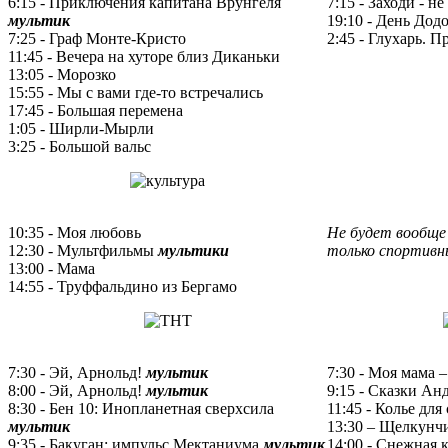
6:15 - Приключения капитана Врунгеля
7:15 - Заходи - не
мультик
19:10 - День Дод
7:25 - Граф Монте-Кристо
2:45 - Глухарь. 
11:45 - Вечера на хуторе близ Диканьки
13:05 - Морозко
15:55 - Мы с вами где-то встречались
17:45 - Большая перемена
1:05 - Ширли-Мырли
3:25 - Большой вальс
10:35 - Моя любовь
Не будет вообще
12:30 - Мультфильмы
мультики
только спортивн
13:00 - Мама
14:55 - Труффальдино из Бергамо
7:30 - Эй, Арнольд!
мультик
7:30 - Моя мама 
8:00 - Эй, Арнольд!
мультик
9:15 - Сказки Ан
8:30 - Бен 10: Инопланетная сверхсила
11:45 - Колье дл
мультик
13:30 – Щелкунч
9:35 - Бакуган: импульс Мектаниума
мультик
14:00 - Снежная 