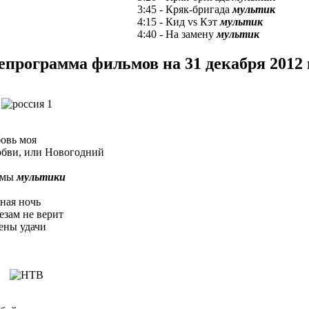
3:45 - Кряк-бригада
мультик
4:15 - Кид vs Кэт
мультик
4:40 - На замену
мультик
епрограмма фильмов на 31 декабря 2012 
бовь моя
юбви, или Новогодний
ьмы
мультики
ьная ночь
езам не верит
ены удачи