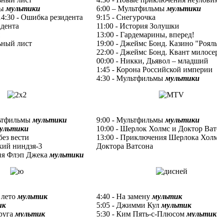
мы
мультики
6:00 – Мультфильмы
мультики
 14:30 - Ошибка резидента
9:15 - Снегурочка
идента
11:00 - История Золушки
13:00 - Гардемарины, вперед!
ьный лист
19:00 - Джеймс Бонд. Казино "Роял
22:00 - Джеймс Бонд. Квант милосе
00:00 - Никки, Дьявол – младший
1:45 - Корона Российской империи
4:30 - Мультфильмы
мультики
льтфильмы
мультики
9:00 - Мультфильмы
мультики
ультики
10:00 - Шерлок Холмс и Доктор Ва
без вести
13:00 - Приключения Шерлока Холм
кий ниндзя-3
Доктора Ватсона
ния Флэп Джека
мультики
 лето
мультик
4:40 - На замену
мультик
ик
5:05 - Джимми Кул
мультик
друга
мультик
5:30 - Ким Пять-с-Плюсом
мультик