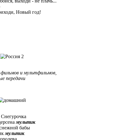
 бойся, выходи - не плачь...
о
Приходи, Новый год!
 фильмов и мультфильмов,
ые передачи
– Снегурочка
дерсена
мультик
я снежной бабы
ик
мультик
королева