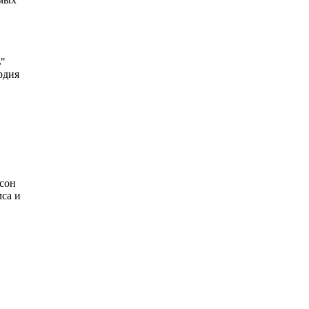
ь"
рдия
тсон
са и