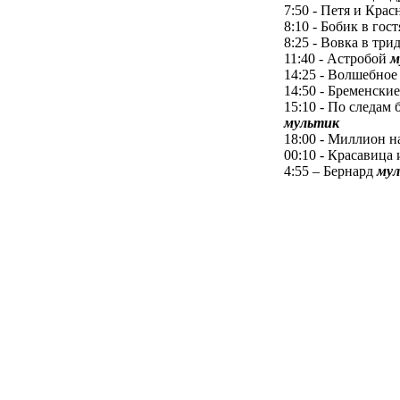
7:50 - Петя и Кра
8:10 - Бобик в гос
8:25 - Вовка в тр
11:40 - Астробой
м
14:25 - Волшебное
14:50 - Бременск
15:10 - По следам
мультик
18:00 - Миллион н
00:10 - Красавица
4:55 – Бернард
му