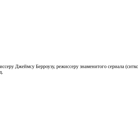
серу Джеймсу Берроузу, режиссеру знаменитого сериала (ситком
д.