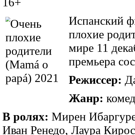
16+
Испанский ф
плохие роди
мире 11 дека
премьера сос
Режиссер:
Да
Жанр:
комед
В ролях:
Мирен Ибаргурен
Иван Ренедо, Лаура Кирос