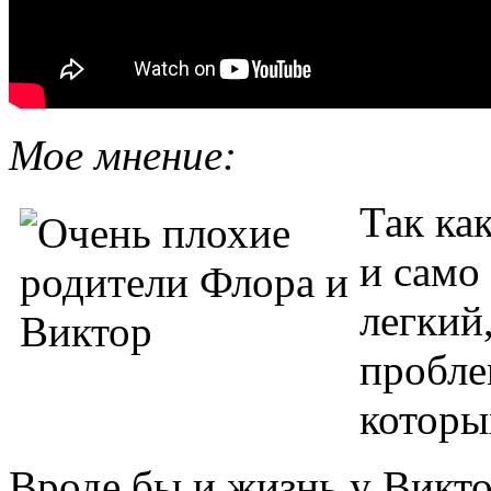
Мое мнение:
Так ка
и само
легкий
пробле
которы
Вроде бы и жизнь у Викт