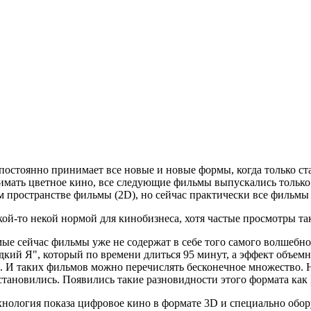
постоянно принимает все новые и новые формы, когда только ст
имать цветное кино, все следующие фильмы выпускались только 
м пространстве фильмы (2D), но сейчас практически все фильмы
кой-то некой нормой для кинобизнеса, хотя частые просмотры т
е сейчас фильмы уже не содержат в себе того самого волшебног
дкий Я", который по времени длиться 95 минут, а эффект объемно
. И таких фильмов можно перечислять бесконечное множество. Но
тановились. Появились такие разновидности этого формата как 
хнология показа цифровое кино в формате 3D и специально обор