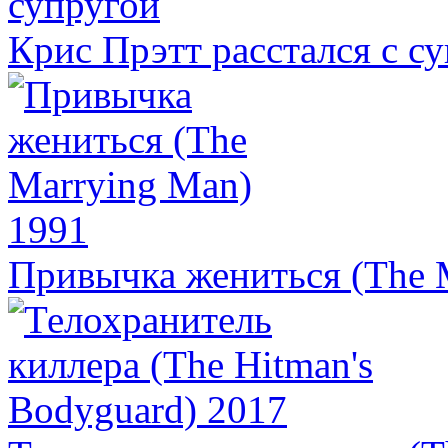
Крис Прэтт расстался с с
Привычка жениться (The 