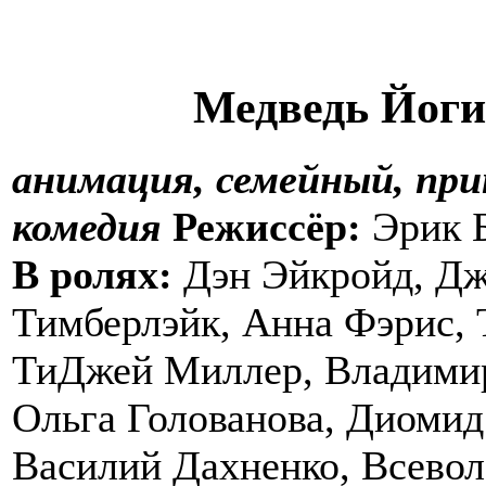
Медведь Йоги
aнимация, семейный, пр
комедия
Режиссёр:
Эрик 
В ролях:
Дэн Эйкройд, Д
Тимберлэйк, Анна Фэрис, 
ТиДжей Миллер, Владими
Ольга Голованова, Диомид
Василий Дахненко, Всевол