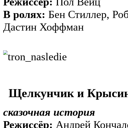
Режиссёр:
Пол Вейц
В ролях:
Бен Стиллер, Роб
Дастин Хоффман
Щелкунчик и Крыси
сказочная история
Режиссёр:
Андрей Кончал