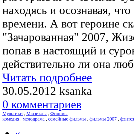
находясь и осознавая, чт
времени. А вот героине с
"Зачарованная" 2007, Жиз
попав в настоящий и суро
действительно ли она люби
Читать подробнее
30.05.2012
ksanka
0 комментариев
Мультики
,
Мюзиклы
,
Фильмы
комедия
,
мелодрама
,
семейные фильмы
,
фильмы 2007
,
фэнте
«