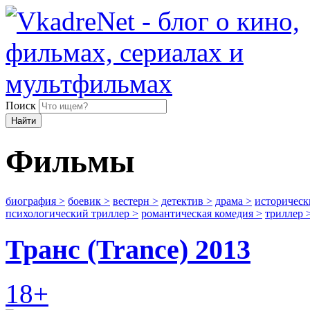
Поиск
Найти
Фильмы
биография
>
боевик
>
вестерн
>
детектив
>
драма
>
историчес
психологический триллер
>
романтическая комедия
>
триллер
Транс (Trance) 2013
18+